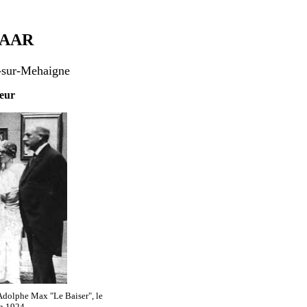
NAAR
e-sur-Mehaigne
eur
 Adolphe Max "Le Baiser", le
en 1924