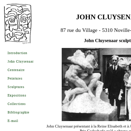
JOHN CLUYSE
87 rue du Village - 5310 Novill
John Cluysenaar sculpt
John Cluysenaar présentant à la Reine Elisabeth et à
Prix Godecharle qu'il a obtenu 