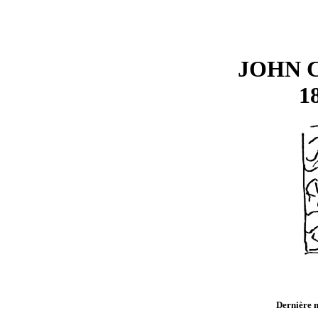
JOHN 
1
Dernière m